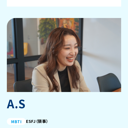
A.S
ESFJ（領事）
MBTI